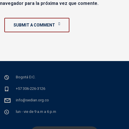
navegador para la próxima vez que comente.
SUBMIT A COMMENT
Bogotá D.C.
+57 306-226-3126
info@sedian.org.co
lun - vie de 9 a.m a 6 p.m