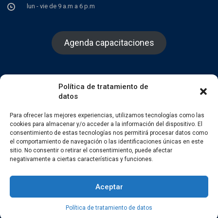
lun - vie de 9 a.m a 6 p.m
Agenda capacitaciones
Política de tratamiento de
datos
Facebook
Twitter
Instagram
Para ofrecer las mejores experiencias, utilizamos tecnologías como las
cookies para almacenar y/o acceder a la información del dispositivo. El
consentimiento de estas tecnologías nos permitirá procesar datos como
el comportamiento de navegación o las identificaciones únicas en este
sitio. No consentir o retirar el consentimiento, puede afectar
negativamente a ciertas características y funciones.
Aceptar
Todos los derechos reservados 2022
Política de tratamiento de datos