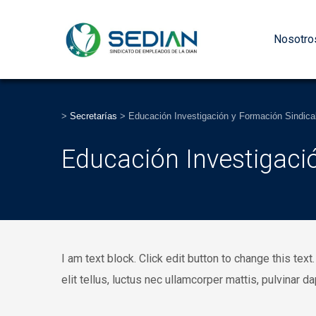
Nosotro
>
Secretarías
>
Educación Investigación y Formación Sindica
Educación Investigaci
I am text block. Click edit button to change this tex
elit tellus, luctus nec ullamcorper mattis, pulvinar d