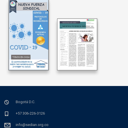
Bogotá D.C.
+57 306-226-3126
info@sedian.org.co