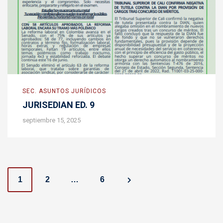
SEC. ASUNTOS JURÍDICOS
JURISEDIAN ED. 9
septiembre 15, 2025
P
1
2
…
6
o