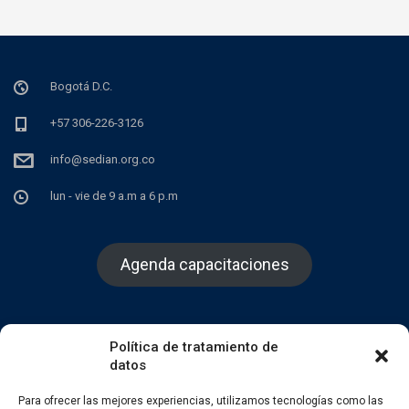
s
t
s
Bogotá D.C.
n
+57 306-226-3126
a
info@sedian.org.co
v
lun - vie de 9 a.m a 6 p.m
i
Agenda capacitaciones
g
a
Política de tratamiento de
t
datos
Facebook
Twitter
Instagram
Para ofrecer las mejores experiencias, utilizamos tecnologías como las