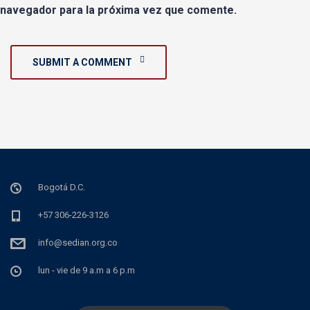
navegador para la próxima vez que comente.
SUBMIT A COMMENT
Bogotá D.C.
+57 306-226-3126
info@sedian.org.co
lun - vie de 9 a.m a 6 p.m