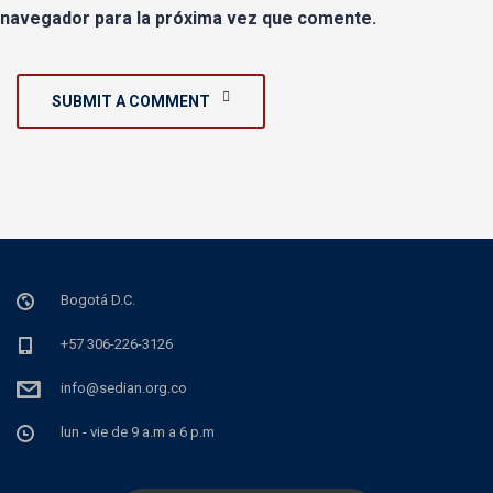
navegador para la próxima vez que comente.
SUBMIT A COMMENT
Bogotá D.C.
+57 306-226-3126
info@sedian.org.co
lun - vie de 9 a.m a 6 p.m