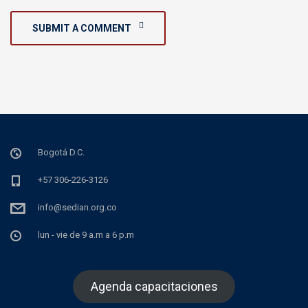
SUBMIT A COMMENT
Bogotá D.C.
+57 306-226-3126
info@sedian.org.co
lun - vie de 9 a.m a 6 p.m
Agenda capacitaciones