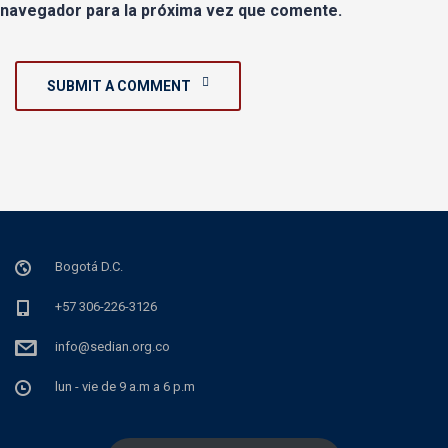
navegador para la próxima vez que comente.
SUBMIT A COMMENT
Bogotá D.C.
+57 306-226-3126
info@sedian.org.co
lun - vie de 9 a.m a 6 p.m