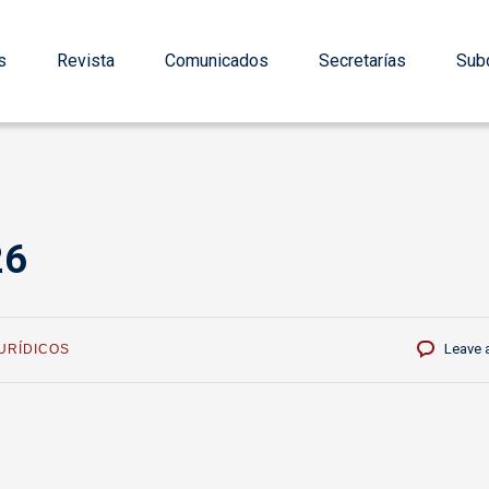
s
Revista
Comunicados
Secretarías
Subd
26
Leave 
URÍDICOS