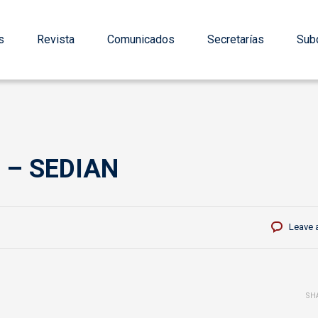
s
Revista
Comunicados
Secretarías
Subd
or – SEDIAN
Leave 
SH