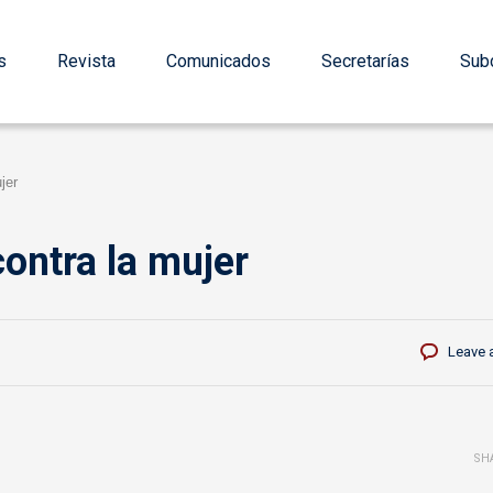
s
Revista
Comunicados
Secretarías
Subd
jer
contra la mujer
Leave 
SH