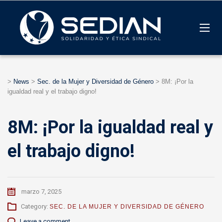
>
News
>
Sec. de la Mujer y Diversidad de Género
>
8M: ¡Por la
igualdad real y el trabajo digno!
8M: ¡Por la igualdad real y
el trabajo digno!
marzo 7, 2025
Category:
SEC. DE LA MUJER Y DIVERSIDAD DE GÉNERO
Leave a comment