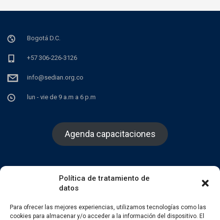
Bogotá D.C.
+57 306-226-3126
info@sedian.org.co
lun - vie de 9 a.m a 6 p.m
Agenda capacitaciones
Política de tratamiento de
datos
Facebook
Twitter
Instagram
Para ofrecer las mejores experiencias, utilizamos tecnologías como las
cookies para almacenar y/o acceder a la información del dispositivo. El