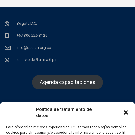
Bogotá D.C.
+57 306-226-3126
info@sedian.org.co
lun - vie de 9 a.m a 6 p.m
Agenda capacitaciones
Política de tratamiento de
datos
Facebook
Twitter
Instagram
Para ofrecer las mejores experiencias, utilizamos tecnologías como las
cookies para almacenar y/o acceder a la información del dispositivo. El