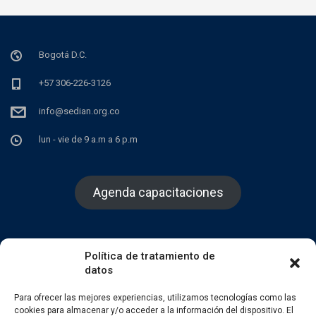
Bogotá D.C.
+57 306-226-3126
info@sedian.org.co
lun - vie de 9 a.m a 6 p.m
Agenda capacitaciones
Política de tratamiento de
datos
Facebook
Twitter
Instagram
Para ofrecer las mejores experiencias, utilizamos tecnologías como las
cookies para almacenar y/o acceder a la información del dispositivo. El