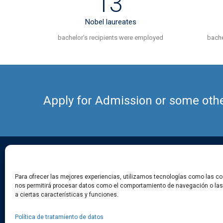
13
s
n
Nobel laureates
bachelor’s recipients were employed
bache
a
v
i
Apply for Admission or some other
g
a
t
Bogotá D.C.
Para ofrecer las mejores experiencias, utilizamos tecnologías como las co
i
+57 306-226-3126
nos permitirá procesar datos como el comportamiento de navegación o las i
a ciertas características y funciones.
o
info@sedian.org.co
Política de tratamiento de datos