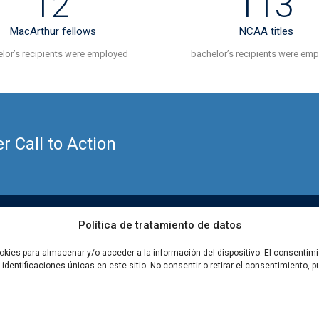
12
113
MacArthur fellows
NCAA titles
lor’s recipients were employed
bachelor’s recipients were em
 Call to Action
Política de tratamiento de datos
Agenda capacitacio
okies para almacenar y/o acceder a la información del dispositivo. El consentim
dentificaciones únicas en este sitio. No consentir o retirar el consentimiento,
Facebook
Twitter
Insta