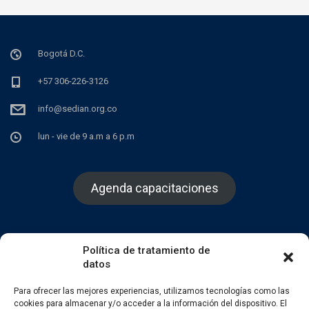
Bogotá D.C.
+57 306-226-3126
info@sedian.org.co
lun - vie de 9 a.m a 6 p.m
Agenda capacitaciones
Política de tratamiento de
datos
Facebook
Twitter
Instagram
Para ofrecer las mejores experiencias, utilizamos tecnologías como las
cookies para almacenar y/o acceder a la información del dispositivo. El