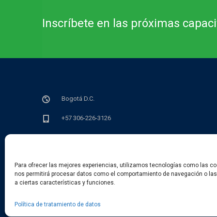
Inscríbete en las próximas capac
Bogotá D.C.
+57 306-226-3126
info@sedian.org.co
lun - vie de 9 a.m a 6 p.m
Para ofrecer las mejores experiencias, utilizamos tecnologías como las co
nos permitirá procesar datos como el comportamiento de navegación o las i
a ciertas características y funciones.
Política de tratamiento de datos