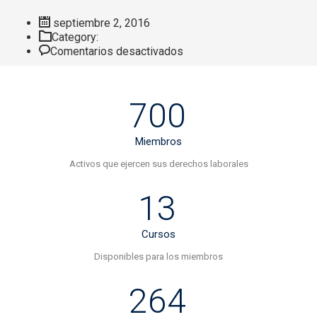
septiembre 2, 2016
Category:
en
Comentarios desactivados
Action
and
count
700
Miembros
Activos que ejercen sus derechos laborales
13
Cursos
Disponibles para los miembros
264