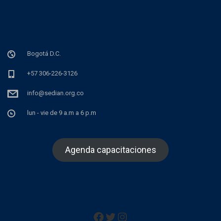
Bogotá D.C.
+57 306-226-3126
info@sedian.org.co
lun - vie de 9 a.m a 6 p.m
Agenda capacitaciones
Facebook
Twitter
Instagram