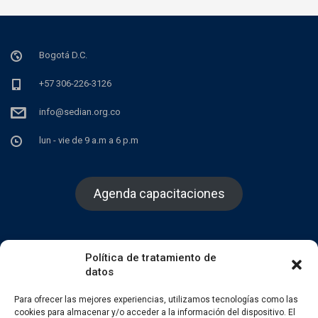
Bogotá D.C.
+57 306-226-3126
info@sedian.org.co
lun - vie de 9 a.m a 6 p.m
Agenda capacitaciones
Política de tratamiento de
datos
Facebook
Twitter
Instagram
Para ofrecer las mejores experiencias, utilizamos tecnologías como las
cookies para almacenar y/o acceder a la información del dispositivo. El