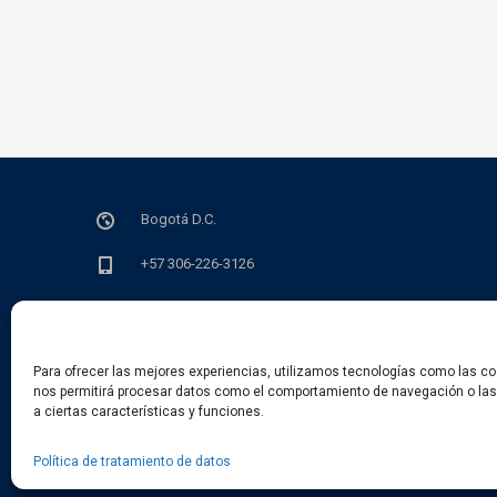
Bogotá D.C.
+57 306-226-3126
info@sedian.org.co
lun - vie de 9 a.m a 6 p.m
Para ofrecer las mejores experiencias, utilizamos tecnologías como las co
nos permitirá procesar datos como el comportamiento de navegación o las i
a ciertas características y funciones.
Política de tratamiento de datos