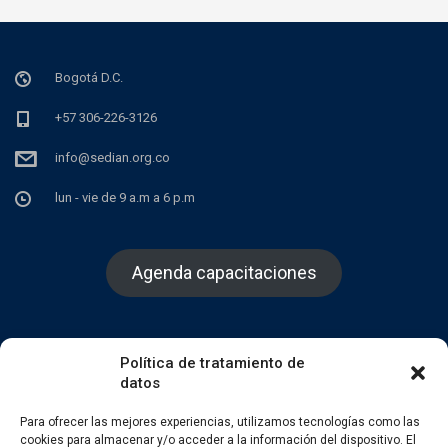
Bogotá D.C.
+57 306-226-3126
info@sedian.org.co
lun - vie de 9 a.m a 6 p.m
Agenda capacitaciones
Política de tratamiento de
datos
Facebook
Twitter
Instagram
Para ofrecer las mejores experiencias, utilizamos tecnologías como las
cookies para almacenar y/o acceder a la información del dispositivo. El