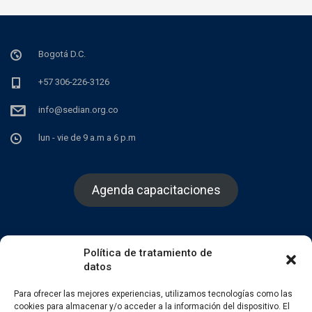
Bogotá D.C.
+57 306-226-3126
info@sedian.org.co
lun - vie de 9 a.m a 6 p.m
Agenda capacitaciones
Política de tratamiento de
datos
Facebook
Twitter
Instagram
Para ofrecer las mejores experiencias, utilizamos tecnologías como las
cookies para almacenar y/o acceder a la información del dispositivo. El