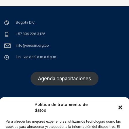
Bogotá D.C.
+57 306-226-3126
info@sedian.org.co
lun - vie de 9 a.m a 6 p.m
Agenda capacitaciones
Política de tratamiento de
datos
Facebook
Twitter
Instagram
Para ofrecer las mejores experiencias, utilizamos tecnologías como las
cookies para almacenar y/o acceder a la información del dispositivo. El