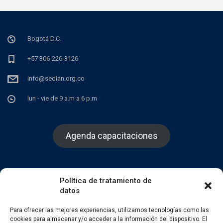
Bogotá D.C.
+57 306-226-3126
info@sedian.org.co
lun - vie de 9 a.m a 6 p.m
Agenda capacitaciones
Política de tratamiento de
datos
Facebook
Twitter
Instagram
Para ofrecer las mejores experiencias, utilizamos tecnologías como las
cookies para almacenar y/o acceder a la información del dispositivo. El