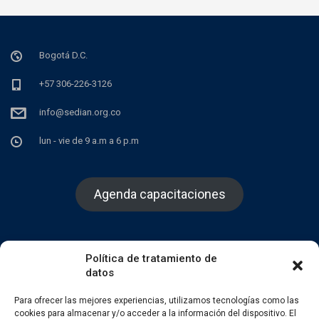
Bogotá D.C.
+57 306-226-3126
info@sedian.org.co
lun - vie de 9 a.m a 6 p.m
Agenda capacitaciones
Política de tratamiento de
datos
Facebook
Twitter
Instagram
Para ofrecer las mejores experiencias, utilizamos tecnologías como las
cookies para almacenar y/o acceder a la información del dispositivo. El