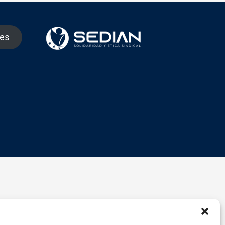
nes
gram