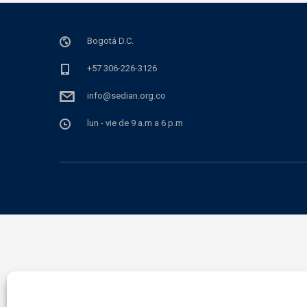
Bogotá D.C.
+57 306-226-3126
info@sedian.org.co
lun - vie de 9 a.m a 6 p.m