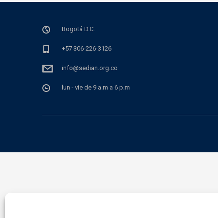
Bogotá D.C.
+57 306-226-3126
info@sedian.org.co
lun - vie de 9 a.m a 6 p.m