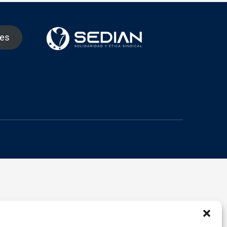
nes
gram