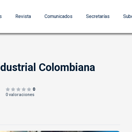
s
Revista
Comunicados
Secretarías
Subd
dustrial Colombiana
0
0 valoraciones