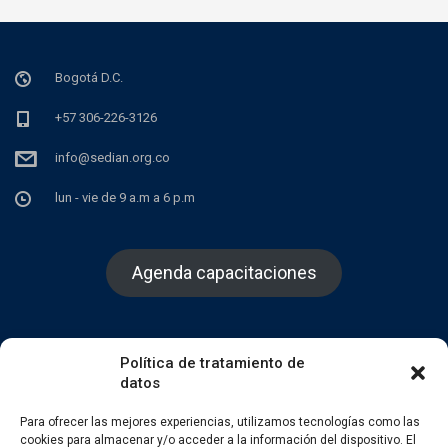
Bogotá D.C.
+57 306-226-3126
info@sedian.org.co
lun - vie de 9 a.m a 6 p.m
Agenda capacitaciones
Política de tratamiento de
datos
Facebook
Twitter
Instagram
Para ofrecer las mejores experiencias, utilizamos tecnologías como las
cookies para almacenar y/o acceder a la información del dispositivo. El