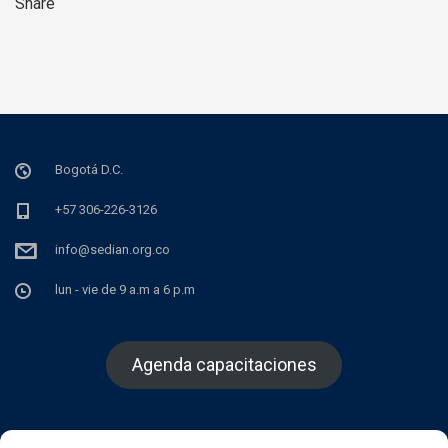
Share
Bogotá D.C.
+57 306-226-3126
info@sedian.org.co
lun - vie de 9 a.m a 6 p.m
Agenda capacitaciones