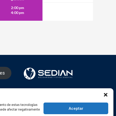
2:00 pm
4:00 pm
nes
gram
iento de estas tecnologías
Aceptar
 puede afectar negativamente