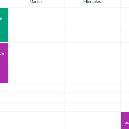
Martes
Miércoles
ón
de
ac