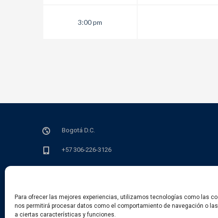
3:00 pm
Bogotá D.C.
+57 306-226-3126
info@sedian.org.co
lun - vie de 9 a.m a 6 p.m
Para ofrecer las mejores experiencias, utilizamos tecnologías como las co
nos permitirá procesar datos como el comportamiento de navegación o las i
a ciertas características y funciones.